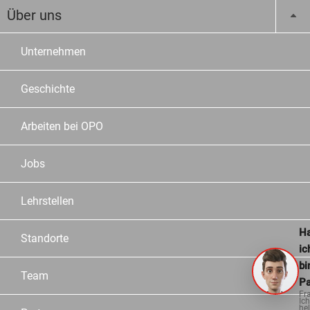
Über uns
Unternehmen
Geschichte
Arbeiten bei OPO
Jobs
Lehrstellen
Ha
Standorte
ic
bi
Team
Pa
Fr
Ich
hel