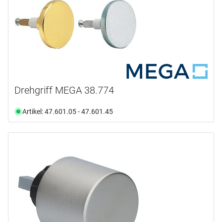
vernickelt matt
(24)
vernickelt sandgestrahlt
(30)
vernickelt sandgestrahlt matt
(3)
versilbert
(1)
verzinkt und altpatiniert
(2)
verzinkt und patiniert
(6)
Drehgriff MEGA 38.774
Artikel: 47.601.05 - 47.601.45