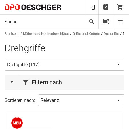
Startseite
Möbel- und Küchenbeschläge
Griffe und Knöpfe
Drehgriffe
Dreh
Drehgriffe
Filtern nach
Aktionen
Sortieren nach:
Neuheit
(2)
Marke