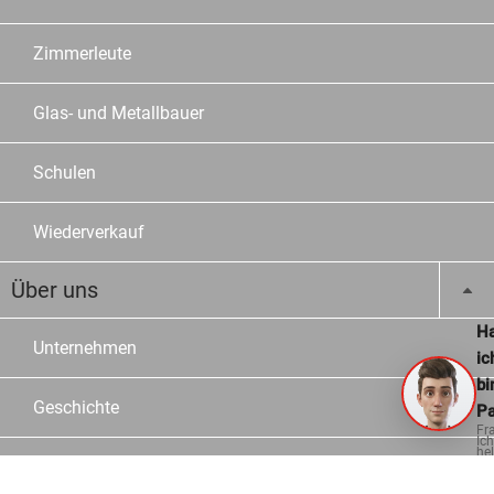
Zimmerleute
Glas- und Metallbauer
Schulen
Wiederverkauf
Über uns
Ha
Unternehmen
ic
bi
Geschichte
Pa
Fr
Ich
hel
ge
Arbeiten bei OPO