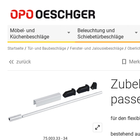
Zubehör für Handhebel schwenkbar passend fü
Produktinformationen
Produkt ist Zubehör
Möbel- und
Beleuchtung und
Küchenbeschläge
Schiebetürbeschläge
Startseite
Tür- und Baubeschläge
Fenster- und Jalousiebeschläge
Oberli
zurück
Merk
Sprache wählen (DE)
Zube
passe
für den flex
bestehend au
75.003.33 - 34