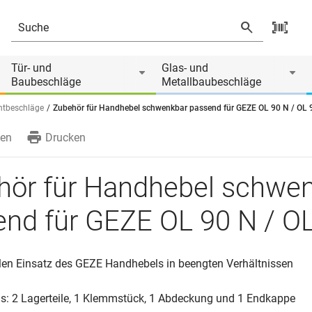
r GEZE OL 90 N / OL 95
 von
Tür- und
Glas- und
Baubeschläge
Metallbaubeschläge
chtbeschläge
Zubehör für Handhebel schwenkbar passend für GEZE OL 90 N / OL 
en
Drucken
hör für Handhebel schwe
nd für GEZE OL 90 N / O
iblen Einsatz des GEZE Handhebels in beengten Verhältnissen
s: 2 Lagerteile, 1 Klemmstück, 1 Abdeckung und 1 Endkappe