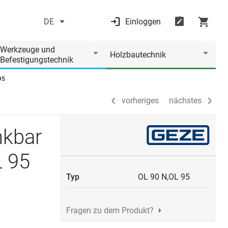
DE
Einloggen
vorheriges
nächstes
Werkzeuge und
Holzbautechnik
Befestigungstechnik
95
vorheriges
nächstes
nkbar
L 95
Typ
OL 90 N,OL 95
Fragen zu dem Produkt?