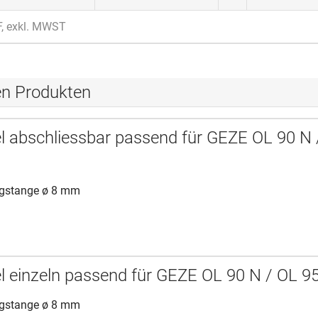
F, exkl. MWST
en Produkten
 abschliessbar passend für GEZE OL 90 N 
ugstange ø 8 mm
 einzeln passend für GEZE OL 90 N / OL 9
ugstange ø 8 mm