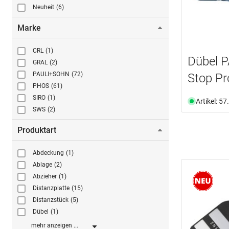
Neuheit
(6)
Marke
CRL
(1)
Dübel 
GRAL
(2)
PAULI+SOHN
(72)
Stop Pr
PHOS
(61)
SIRO
(1)
Artikel: 5
SWS
(2)
Produktart
Abdeckung
(1)
Ablage
(2)
Abzieher
(1)
Distanzplatte
(15)
Distanzstück
(5)
Dübel
(1)
mehr anzeigen ...