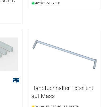
I+SOHN
Artikel: 29.395.15
Handtuchhalter Excellent
auf Mass
Artikel: 53.282.60 - 53.282.78