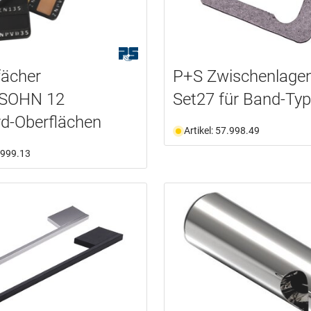
fächer
P+S Zwischenlage
SOHN 12
Set27 für Band-Ty
d-Oberflächen
Artikel: 57.998.49
7.999.13