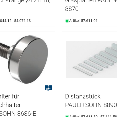
chstange Ø12 mm,
Glasplatten PAUL
8870
4.044.12 - 54.076.13
Artikel: 57.611.01
lter für
Distanzstück
hhalter
PAULI+SOHN 8890
SOHN 8686-E
Artikel: 57.611.50 - 57.611.58