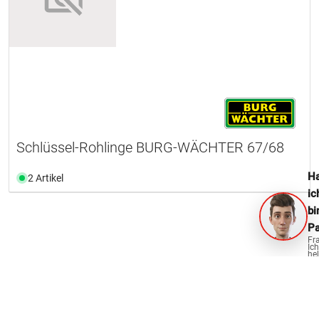
Schlüssel-Rohlinge BURG-WÄCHTER 67/68
Ha
2 Artikel
ic
bi
Pa
Fr
Ich
hel
ge
OPO Oeschger für