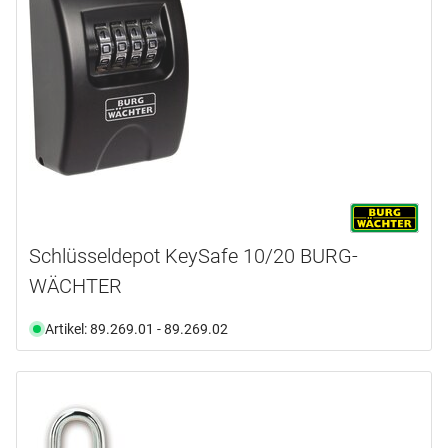
RS
(1)
SKM
(1)
SR
(1)
TF
(1)
TSA
(2)
WinSafe
(1)
ZS
(3)
Schlüsseldepot KeySafe 10/20 BURG-
WÄCHTER
Artikel: 89.269.01 - 89.269.02