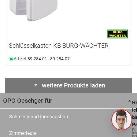
Schlüsselkasten KB BURG-WÄCHTER
Artikel: 89.284.01 - 89.284.07
weitere Produkte laden
OPO Oeschger für
Ha
ic
Schreiner und Innenausbau
bi
Pa
Fr
Zimmerleute
Ich
hel