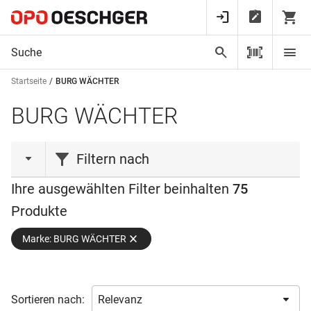
Startseite
BURG WÄCHTER
BURG WÄCHTER
Filtern nach
Ihre ausgewählten Filter beinhalten
75
Produktart
Produkte
Arretierung
(1)
Marke: BURG WÄCHTER
Briefkasten
(6)
Feststeller
(1)
Fuss
(1)
Sortieren nach:
Kette
(2)