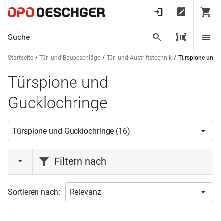
Startseite
Tür- und Baubeschläge
Tür- und Austrittstechnik
Türspione und 
Türspione und
Gucklochringe
Filtern nach
Marke
Sortieren nach:
HAGER
(1)