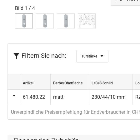
Bild
1
/
4
Mit der
Se
montieren 
integriert
Filtern Sie nach:
Türstärke
Artikel
Farbe/Oberfläche
L/B/S Schild
Lo
61.480.22
matt
230/44/10 mm
R
Unverbindliche Preisempfehlung für Endverbraucher in CH