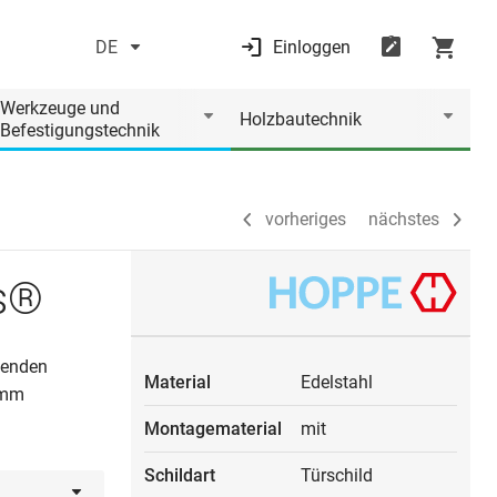
DE
Einloggen
vorheriges
nächstes
Werkzeuge und
Holzbautechnik
Befestigungstechnik
vorheriges
nächstes
s®
henden
Material
Edelstahl
 mm
Montagematerial
mit
Schildart
Türschild