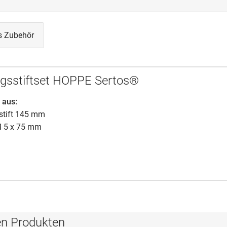
s Zubehör
gsstiftset HOPPE Sertos®
 aus:
stift 145 mm
M 5 x 75 mm
en Produkten