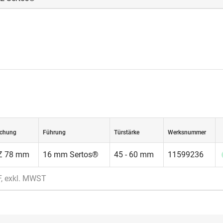
rtos®
-Kugelarretierung lassen sich Griffe einfach, mit wenigen 
und ohne Spezialwerkzeug auch leicht wieder demontieren. Mit
em Rückholfederpaket.
chung
Führung
Türstärke
Werksnummer
Z 78 mm
16 mm Sertos®
45 - 60 mm
11599236
F, exkl. MWST