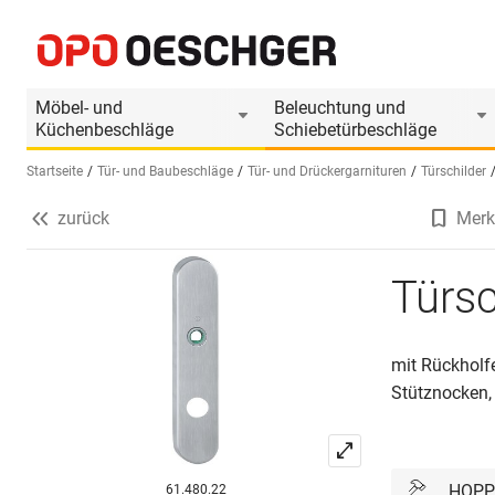
Türschild HOPPE E353H Sertos®
Produktinformationen
Passendes Zubehör
P
Möbel- und
Beleuchtung und
Küchenbeschläge
Schiebetürbeschläge
Startseite
Tür- und Baubeschläge
Tür- und Drückergarnituren
Türschilder
zurück
Merk
Sprache wählen (DE)
Türs
mit Rückholf
Stütznocken,
HOPP
61.480.22