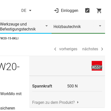
DE
Einloggen
vorheriges
nächstes
Werkzeuge und
Holzbautechnik
Befestigungstechnik
TW20-15-8KLI
vorheriges
nächstes
W20-
Spannkraft
500 N
o WorkMo mit
Fragen zu dem Produkt?
ssicheren