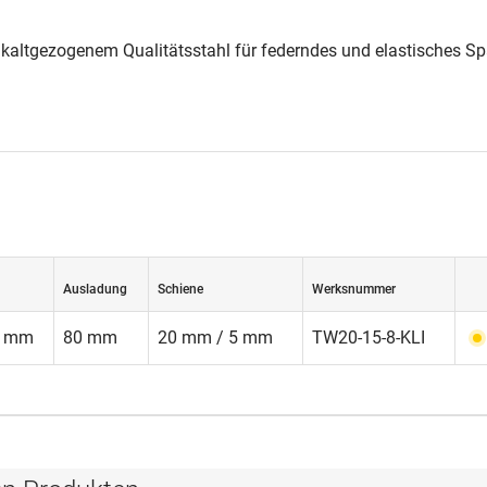
s kaltgezogenem Qualitätsstahl für federndes und elastisches S
Ausladung
Schiene
Werksnummer
0 mm
80 mm
20 mm / 5 mm
TW20-15-8-KLI