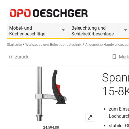
Spannelement MFT BESSEY TW20-15-8KLI
Produktinformationen
Produkt ist Zubehör von
Möbel- und
Beleuchtung und
Küchenbeschläge
Schiebetürbeschläge
Startseite
Werkzeuge und Befestigungstechnik
Allgemeine Handwerkzeuge
zurück
Merk
Sprache wählen (DE)
Span
15-8
zum Einsa
Lochdurc
stabiler 
24.594.80