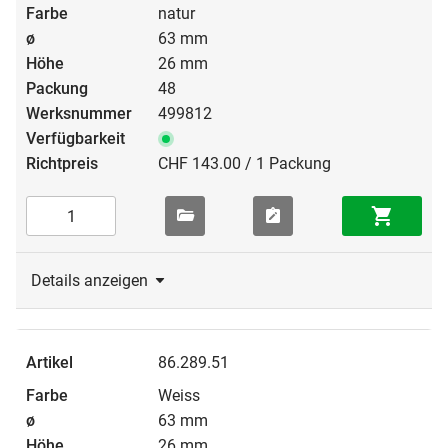
natur
63 mm
26 mm
48
499812
CHF 143.00 / 1 Packung
Details anzeigen
86.289.51
Weiss
63 mm
26 mm