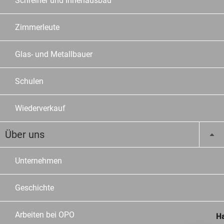
Schreiner und Innenausbau
Zimmerleute
Glas- und Metallbauer
Schulen
Wiederverkauf
Über uns
Unternehmen
Geschichte
Arbeiten bei OPO
Ha