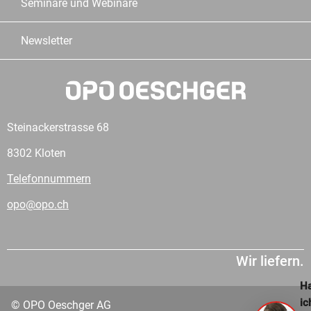
Seminare und Webinare
Newsletter
Steinackerstrasse 68
8302 Kloten
Telefonnummern
opo@opo.ch
Wir liefern.
Ha
ic
© OPO Oeschger AG