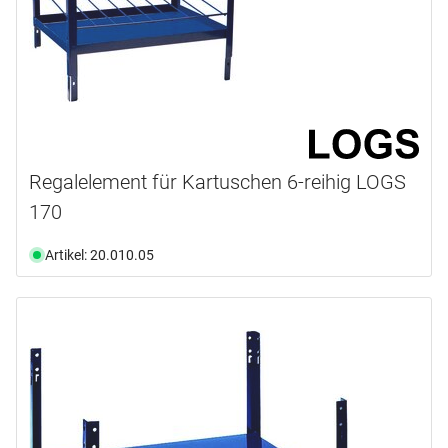
19.0 mm
(1)
Verfügbarkeit
6
(1)
Auswählen
22.0 mm
(1)
Ab Lager verfügbar
(31)
Nicht an Lager
(34)
Regalelement für Kartuschen 6-reihig LOGS
170
Artikel: 20.010.05