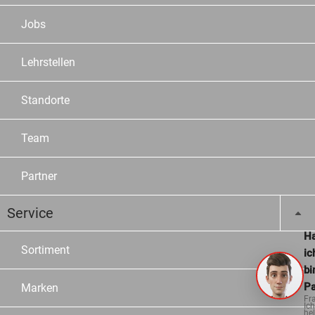
Jobs
Lehrstellen
Standorte
Team
Partner
Service
Ha
Sortiment
ic
bi
Pa
Marken
Fr
Ich
hel