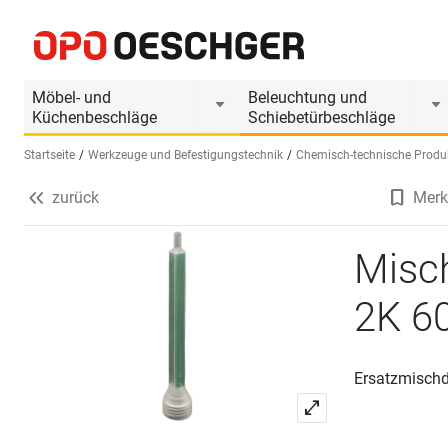
Mischdüse FALCONE zu Falcohybrid 2K 60
Produktinformationen
Produkt ist Zubehör von
Möbel- und
Beleuchtung und
Küchenbeschläge
Schiebetürbeschläge
Startseite
Werkzeuge und Befestigungstechnik
Chemisch-technische Produ
zurück
Merk
Sprache wählen (DE)
Misc
2K 6
Ersatzmischd