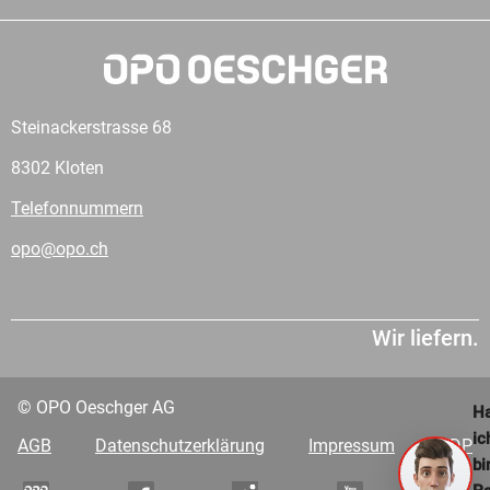
Steinackerstrasse 68
8302 Kloten
Telefonnummern
opo@opo.ch
Wir liefern.
© OPO Oeschger AG
Ha
ic
AGB
Datenschutzerklärung
Impressum
VDP
bi