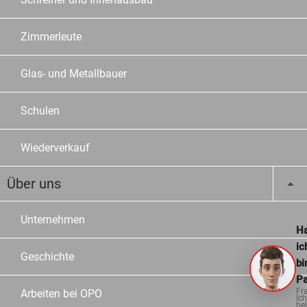
Zimmerleute
Glas- und Metallbauer
Schulen
Wiederverkauf
Über uns
Unternehmen
Ha
ic
Geschichte
bi
Pa
Fr
Arbeiten bei OPO
Ich
hel