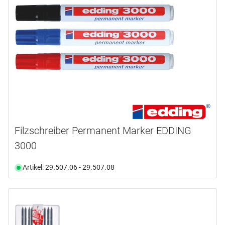
Marke
BLEISPITZ
(2)
CARAN D'ACHE
(4)
EDDING
(4)
OK-LINE
(2)
PICA
(11)
TRACER
(14)
Produktart
Filzschreiber Permanent Marker EDDING
3000
Halterung
(2)
Kreide
(2)
Artikel: 29.507.06 - 29.507.08
Markierungsstift
(17)
Mine
(5)
Schreibstift
(7)