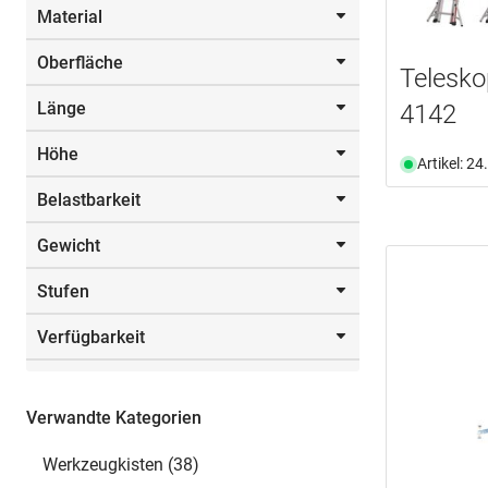
Material
Oberfläche
Aluminium
(19)
Telesko
Polypropylen
(1)
Länge
4142
eloxiert
(1)
Stahl
(2)
feuerverzinkt
(1)
Höhe
schwarz lackiert
(1)
Artikel: 2
Von
Bis
Belastbarkeit
m
Von
Bis
Gewicht
150.0 kg
(22)
mm
200.0 kg
(1)
Stufen
Auswählen
300.0 kg
(2)
Von
Bis
400.0 kg
(1)
Verfügbarkeit
Auswählen
2
(5)
kg
3
(8)
Ab Lager verfügbar
(31)
4
(7)
Nicht an Lager
(1)
Verwandte Kategorien
4x4
(4)
Auswählen
4x5
(2)
Werkzeugkisten (38)
4x6
(2)