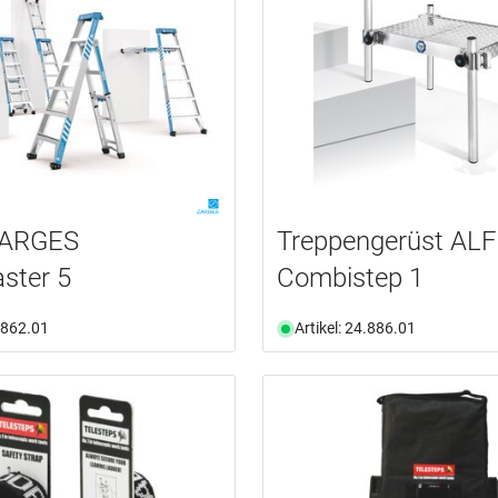
 ZARGES
Treppengerüst AL
ster 5
Combistep 1
4.862.01
Artikel: 24.886.01