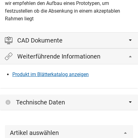
wir empfehlen den Aufbau eines Prototypen, um
festzustellen ob die Absenkung in einem akzeptablen
Rahmen liegt
CAD Dokumente
Weiterführende Informationen
Bitte einloggen, um die CAD‑Dateien anzeigen und
herunterladen zu können.
Produkt im Blätterkatalog anzeigen
Einloggen
Technische Daten
Artikel auswählen