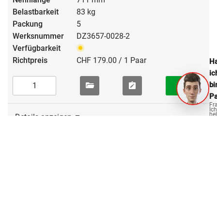
83 kg
5
DZ3657-0028-2
CHF 179.00 / 1 Paar
Ha
ic
bi
Pa
Fr
Ich
hel
Details anzeigen
ge
Unverbindliche Preisempfehlung für Endverbraucher
in CHF, exkl. MWST
OPO Oeschger für