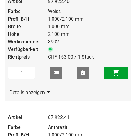
87.922.40
Weiss
1'000/2'100 mm
1'000 mm
2'100 mm
3902
CHF 153.00 / 1 Stück
Details anzeigen
87.922.41
Anthrazit
1'000/2'100 mm