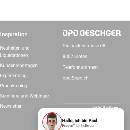
Inspiration
Steinackerstrasse 68
Neuheiten und
Liquidationen
8302 Kloten
Kundenreportagen
Telefonnummern
Expertenblog
opo@opo.ch
Produkteblog
Seminare und Webinare
Newsletter
Wir liefern.
Hallo, ich bin Paul
Fragen? Ich helfe gern.