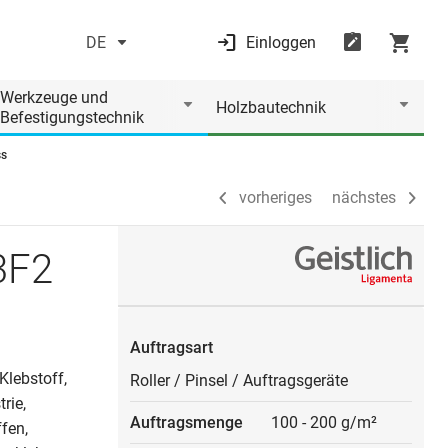
DE
Einloggen
vorheriges
nächstes
Werkzeuge und
Holzbautechnik
Befestigungstechnik
ss
vorheriges
nächstes
3F2
Auftragsart
Klebstoff,
Roller
/
Pinsel
/
Auftragsgeräte
rie,
Auftragsmenge
100
-
200 g/m²
fen,