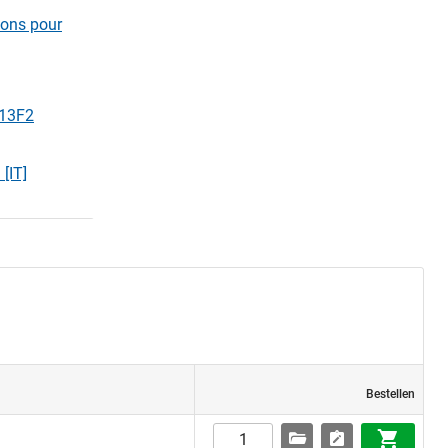
ions pour
 13F2
[IT]
Bestellen