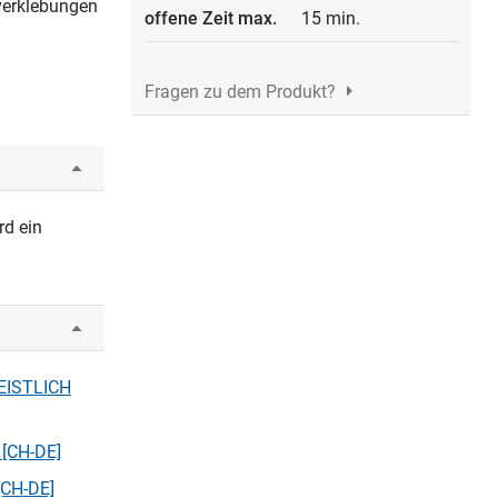
rverklebungen
offene Zeit max.
15 min.
Fragen zu dem Produkt?
rd ein
GEISTLICH
 [CH-DE]
[CH-DE]