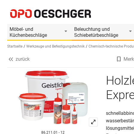
Holzleim GEISTLICH Miracol 13F2 Express
Produktinformationen
Passendes Zubehör
Möbel- und
Beleuchtung und
Küchenbeschläge
Schiebetürbeschläge
Startseite
Werkzeuge und Befestigungstechnik
Chemisch-technische Produ
zurück
Merk
Sprache wählen (DE)
Holz
Expr
schnellabbind
wasserbestän
lösungsmittel
86.211.01 - 12