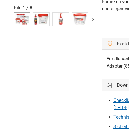
Furnieren vo
Bild
1
/
8
und allgemei
Beste
Für die Ve
Adapter (8
Down
Checkli
[CH-DE]
Technis
Sicherh