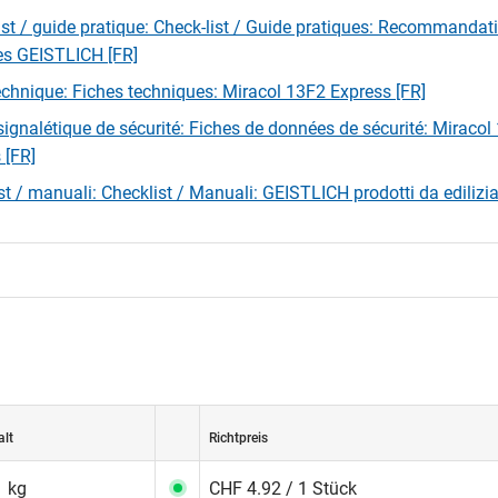
ist / guide pratique: Check-list / Guide pratiques: Recommandat
les GEISTLICH [FR]
echnique: Fiches techniques: Miracol 13F2 Express [FR]
signalétique de sécurité: Fiches de données de sécurité: Miracol
 [FR]
st / manuali: Checklist / Manuali: GEISTLICH prodotti da edilizia 
alt
Richtpreis
1 kg
CHF 4.92 / 1 Stück