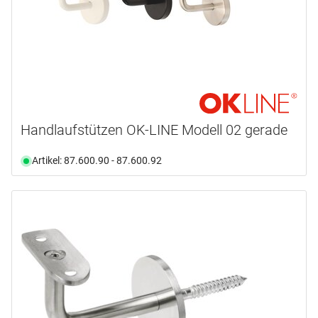
Schrauben
M 6
(3)
Verfügbarkeit
Von
Bis
Ab Lager verfügbar
(107)
Nicht an Lager
(11)
Handlaufstützen OK-LINE Modell 02 gerade
Auswählen
Artikel: 87.600.90 - 87.600.92