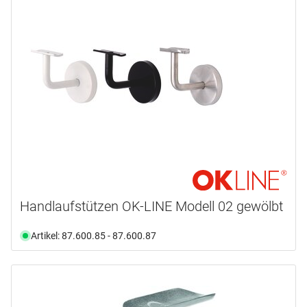
HERMETA
(1)
KWS
(3)
LAMIFIX
(3)
OK-LINE
(73)
PAULI+SOHN
(1)
mehr anzeigen ...
Produktart
Abdeckung
(14)
Boden
(1)
Handlaufstützen OK-LINE Modell 02 gewölbt
Bogen
(1)
Halterung
(25)
Artikel: 87.600.85 - 87.600.87
Handlauf
(41)
Montageplatte
(1)
mehr anzeigen ...