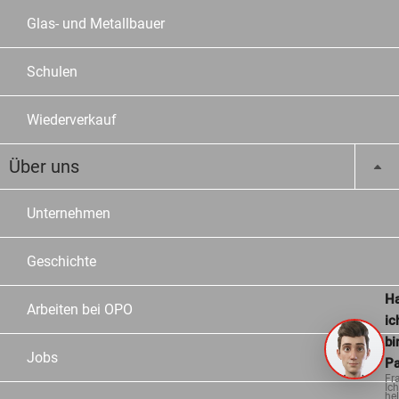
Glas- und Metallbauer
Schulen
Wiederverkauf
Über uns
Unternehmen
Geschichte
Ha
Arbeiten bei OPO
ic
bi
Jobs
Pa
Fr
Ich
hel