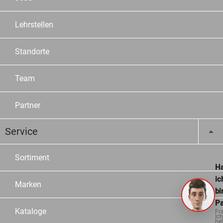
Lehrstellen
Standorte
Team
Partner
Service
Sortiment
Ha
ic
Marken
bi
Pa
Kataloge
Fr
Ich
hel