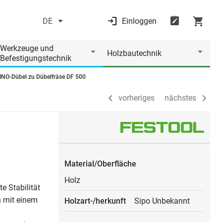
DE
Einloggen
vorheriges
nächstes
Werkzeuge und
Holzbautechnik
Befestigungstechnik
O-Dübel zu Dübelfräse DF 500
vorheriges
nächstes
Material/Oberfläche
Holz
e Stabilität
n mit einem
Holzart-/herkunft
Sipo Unbekannt