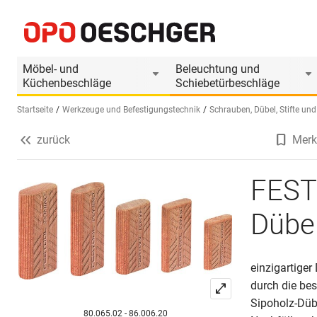
FESTOOL DOMINO-Dübel zu Dübelfräse DF 500
Produktinformationen
Passendes Zubehör
Möbel- und
Beleuchtung und
Küchenbeschläge
Schiebetürbeschläge
Startseite
Werkzeuge und Befestigungstechnik
Schrauben, Dübel, Stifte und
zurück
Merk
Sprache wählen (DE)
FEST
Dübe
einzigartiger
durch die bes
Sipoholz-Düb
80.065.02 - 86.006.20