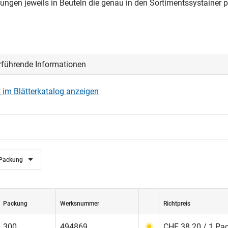
ungen jeweils in Beuteln die genau in den Sortimentssystainer 
rführende Informationen
 im Blätterkatalog anzeigen
Packung
Packung
Werksnummer
Richtpreis
300
494869
CHF 38.20 / 1 Pa