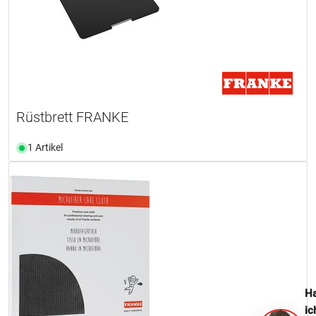
Rüstbrett FRANKE
1 Artikel
Ha
ic