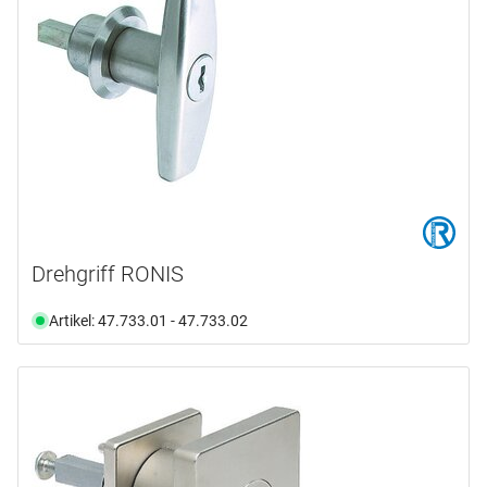
vernickelt matt
(24)
vernickelt sandgestrahlt
(30)
vernickelt sandgestrahlt matt
(3)
versilbert
(1)
verzinkt und altpatiniert
(2)
verzinkt und patiniert
(6)
Drehgriff RONIS
Artikel: 47.733.01 - 47.733.02