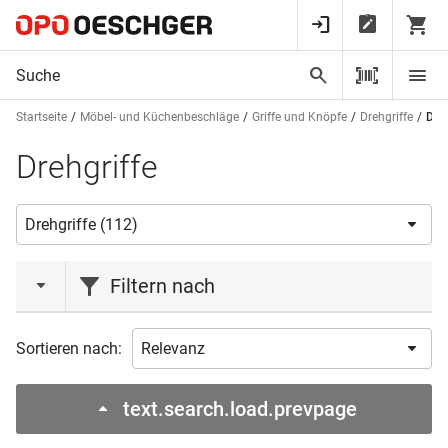
Startseite
Möbel- und Küchenbeschläge
Griffe und Knöpfe
Drehgriffe
Dreh
Drehgriffe
Filtern nach
Aktionen
Sortieren nach:
Neuheit
(2)
text.search.load.prevpage
Marke