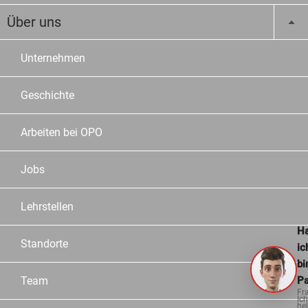
Über uns
Unternehmen
Geschichte
Arbeiten bei OPO
Jobs
Lehrstellen
Ha
Standorte
ic
bi
Pa
Team
Fr
Ich
hel