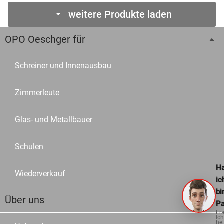
weitere Produkte laden
OPO Oeschger für
Schreiner und Innenausbau
Zimmerleute
Glas- und Metallbauer
Schulen
Ha
Wiederverkauf
ic
bi
Über uns
Pa
Fr
Ich
hel