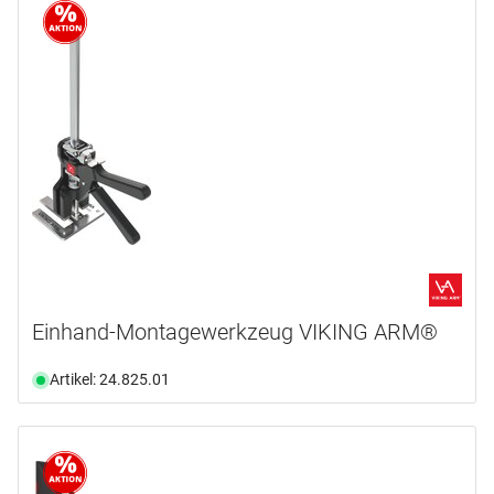
Marke
BEPO
(1)
BESSEY
(14)
EUROTEC
(1)
IQ-Tools
(14)
LAMELLO
(7)
METABO
(1)
mehr anzeigen ...
Produktart
Einhand-Montagewerkzeug VIKING ARM®
Adapter
(1)
Artikel: 24.825.01
Backe
(1)
Balkenzug
(2)
Band
(1)