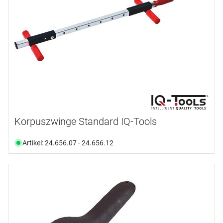
Verfügbarkeit
2
(1)
kg
Auswählen
6
(1)
Ab Lager verfügbar
(66)
10
(1)
Nicht an Lager
(13)
Auswählen
Korpuszwinge Standard IQ-Tools
Artikel: 24.656.07 - 24.656.12