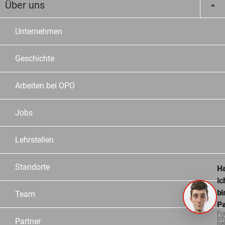
Über uns
Unternehmen
Geschichte
Arbeiten bei OPO
Jobs
Lehrstellen
Standorte
Ha
ic
bi
Team
Pa
Fr
Ich
Partner
hel