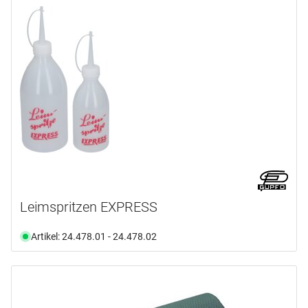
FESTOOL
(1)
GUPFO
(20)
GYSO
(1)
HÜNERSDORFF
(1)
IQ-Tools
(2)
mehr anzeigen ...
Produktart
Abdeckung
(1)
Achse
(1)
Leimspritzen EXPRESS
Behälter
(11)
Bügel
(1)
Artikel: 24.478.01 - 24.478.02
Deckel
(1)
Düse
(10)
mehr anzeigen ...