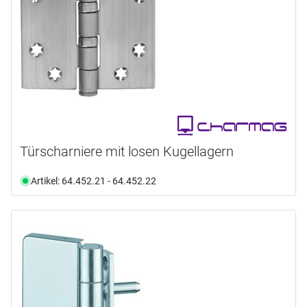
36.0 mm
(2)
Verfügbarkeit
11.0
(2)
12.0
(2)
Ab Lager verfügbar
(3)
20.0
(1)
Türscharniere mit losen Kugellagern
Artikel: 64.452.21 - 64.452.22