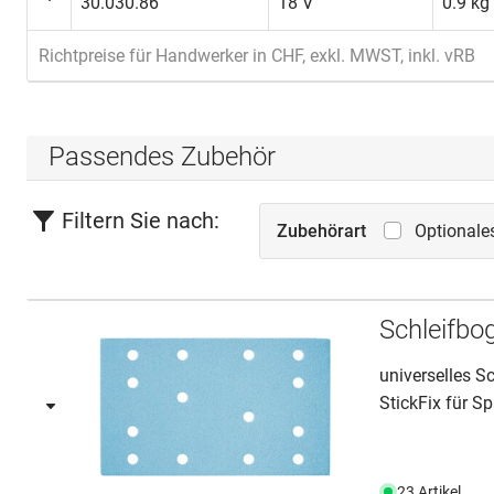
30.030.86
18 V
0.9 kg
Richtpreise für Handwerker in CHF, exkl. MWST, inkl. vRB
Passendes Zubehör
Filtern Sie nach:
Zubehörart
Optionale
Schleifb
universelles S
StickFix für Sp
23 Artikel