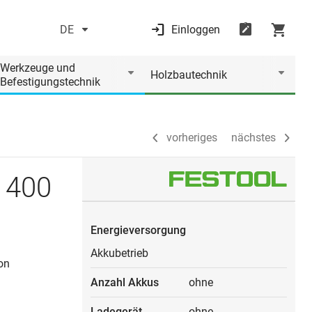
DE
Einloggen
vorheriges
nächstes
Werkzeuge und
Holzbautechnik
Befestigungstechnik
vorheriges
nächstes
 400
Energieversorgung
Akkubetrieb
on
Anzahl Akkus
ohne
Ladegerät
ohne