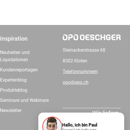
Inspiration
Steinackerstrasse 68
Neuheiten und
Liquidationen
8302 Kloten
Kundenreportagen
Telefonnummern
Expertenblog
opo@opo.ch
Produkteblog
Seminare und Webinare
Newsletter
Wir liefern.
Hallo, ich bin Paul