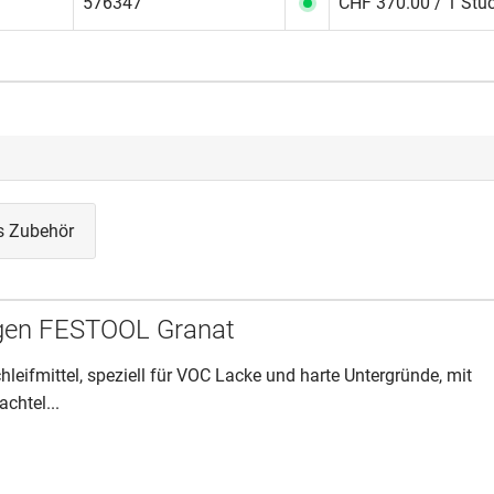
576347
CHF 370.00 / 1 Stü
s Zubehör
ogen FESTOOL Granat
chleifmittel, speziell für VOC Lacke und harte Untergründe, mit
achtel...