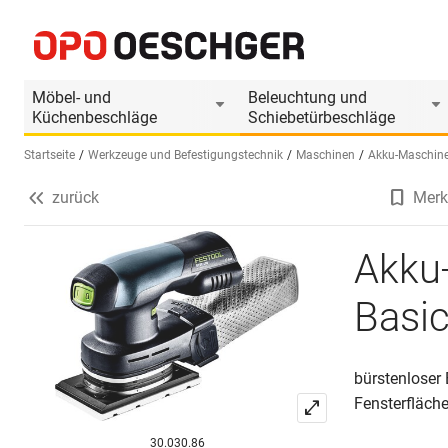
Akku-Rutscher FESTOOL RTSC 400 Basic
Produktinformationen
Passendes Zubehör
Möbel- und
Beleuchtung und
Küchenbeschläge
Schiebetürbeschläge
Startseite
Werkzeuge und Befestigungstechnik
Maschinen
Akku-Maschin
zurück
Merk
Sprache wählen (DE)
Akku
Basi
bürstenloser
Fensterfläch
30.030.86