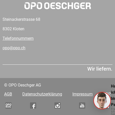
Steinackerstrasse 68
8302 Kloten
Telefonnummern
opo@opo.ch
Wir liefern.
© OPO Oeschger AG
Ha
ic
AGB
Datenschutzerklärung
Impressum
VDP
bi
Pa
Fr
Ich
hel