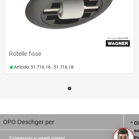
Rotelle fisse
Articolo: 51.716.16 - 51.716.18
OPO Oeschger per
Ci
s
Pa
Falegnami e arredi interni