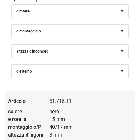
ø rotella
ø montaggio ø
altezza d'ingombro
ø esterno
51.716.11
nero
15 mm
40/17 mm
8 mm