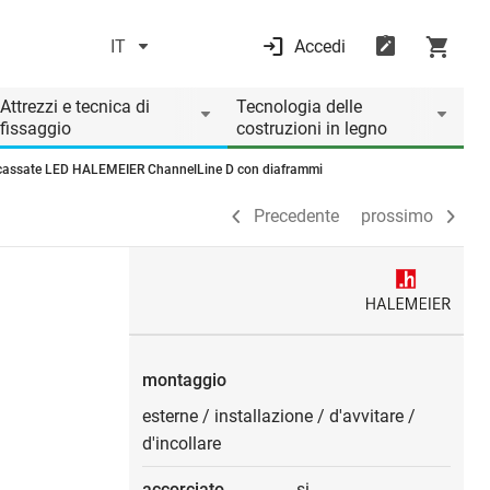
IT
Accedi
Precedente
prossimo
Attrezzi e tecnica di
Tecnologia delle
fissaggio
costruzioni in legno
'incassate LED HALEMEIER ChannelLine D con diaframmi
Precedente
prossimo
montaggio
esterne
/
installazione
/
d'avvitare
/
d'incollare
accorciato
si