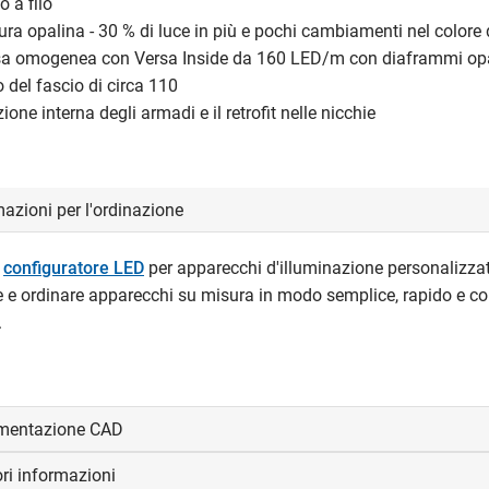
 a filo
ra opalina - 30 % di luce in più e pochi cambiamenti nel colore 
sa omogenea con Versa Inside da 160 LED/m con diaframmi op
del fascio di circa 110
zione interna degli armadi e il retrofit nelle nicchie
azioni per l'ordinazione
l
configuratore LED
per apparecchi d'illuminazione personalizzat
e e ordinare apparecchi su misura in modo semplice, rapido e co
.
mentazione CAD
ori informazioni
visualizzare e scaricare i file CAD.