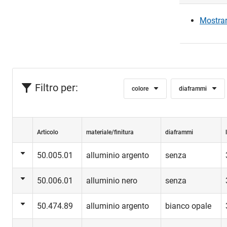
Mostrare
Acc
Filtro per:
colore
diaframmi
Articolo
materiale/finitura
diaframmi
50.005.01
alluminio argento
senza
50.006.01
alluminio nero
senza
50.474.89
alluminio argento
bianco opale