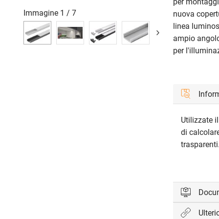
per montaggio
Immagine
1
/
7
nuova copertu
linea lumino
ampio angolo 
per l'illumina
Inform
Utilizzate i
di calcolar
trasparenti
Docu
Ulteri
Accedi per 