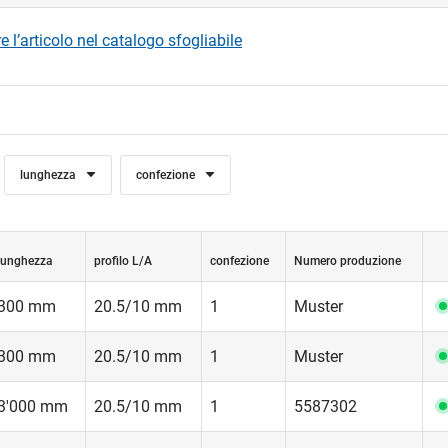
 l’articolo nel catalogo sfogliabile
edi
lunghezza
confezione
lunghezza
profilo L/A
confezione
Numero produzione
300 mm
20.5/10 mm
1
Muster
300 mm
20.5/10 mm
1
Muster
3'000 mm
20.5/10 mm
1
5587302