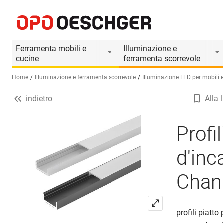
Profili per montaggio esterno o d'incassate L
Informazioni prodotto
Accessori adatti
Ferramenta mobili e
Illuminazione e
cucine
ferramenta scorrevole
Home
Illuminazione e ferramenta scorrevole
Illuminazione LED per mobili e 
indietro
Alla l
Seleziona una lingua (IT)
Profi
d'in
Chan
profili piatt