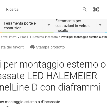
ED HALEMEIER ChannelLine D con diaframmi
Il prodotto è accessorio di
Ferramenta per
Ferramenta porte e
costruzioni in vetro e
costruzioni
metallo
arredi interni
Profili LED esterno, incassato
Profili per montaggio esterno o d
ista dei favoriti
Stampa prodotto
li per montaggio esterno o
cassate LED HALEMEIER
nelLine D con diaframmi
o per montaggio esterno o d'incassate