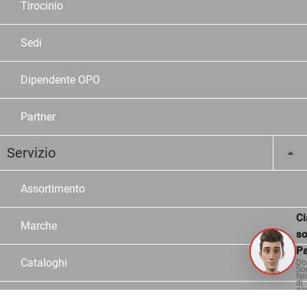
Tirocinio
Sedi
Dipendente OPO
Partner
Servizio
Assortimento
Ci
Marche
s
Pa
Cataloghi
Do
So
fel
di
aiu
Configuratori