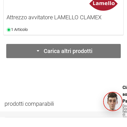
Attrezzo avvitatore LAMELLO CLAMEX
1 Articolo
Carica altri prodotti
Ci
s
Pa
prodotti comparabili
Do
So
fel
di
aiu