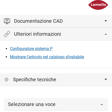
Documentazione CAD
Ulteriori informazioni
Accedi per visualizzare e scaricare i file CAD.
Configuratore sistema P
Accedi
Mostrare l’articolo nel catalogo sfogliabile
Specifiche tecniche
Selezionare una voce