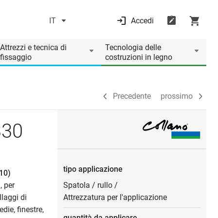
IT
Accedi
Precedente
prossimo
Attrezzi e tecnica di
Tecnologia delle
fissaggio
costruzioni in legno
Precedente
prossimo
330
tipo applicazione
10)
, per
Spatola
/
rullo
/
llaggi di
Attrezzatura per l'applicazione
die, finestre,
quantità da applicare