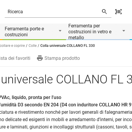
Il prodotto è accessorio di
Ferramenta per
Ferramenta porte e
costruzioni in vetro e
costruzioni
metallo
collare e coprire
Colle
Colla universale COLLANO FL 330
ista dei favoriti
Stampa prodotto
a universale COLLANO FL 
VAc, liquido, pronta per l'uso
ll'umidità D3 secondo EN 204 (D4 con induritore COLLANO HR 9
ciatura e rivestimento nonché per lavori generali di falegnameria
o delicate ed esigenti in mobili e arredamento d’interni, per inco
re e laminati, giunzioni e incollaggi strutturali (cassoni, tavoli, se