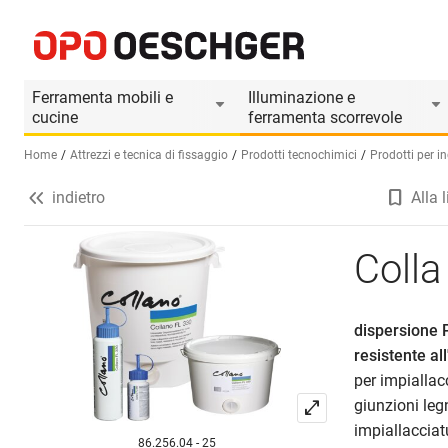
Colla universale COLLANO FL 330
Informazioni prodotto
Accessori adatti
Ferramenta mobili e
Illuminazione e
cucine
ferramenta scorrevole
Home
Attrezzi e tecnica di fissaggio
Prodotti tecnochimici
Prodotti per in
indietro
Alla l
Seleziona una lingua (IT)
Coll
dispersione P
resistente a
per impiallac
giunzioni legn
impiallacciatu
86.256.04 - 25