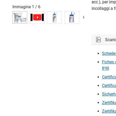
ecc.), per imp
Immagine
1
/
6
incollaggi a 
Scari
Schede 
Fiches 
[FR]
Certific
Certific
Sicherh
Zertifi
Zertifi