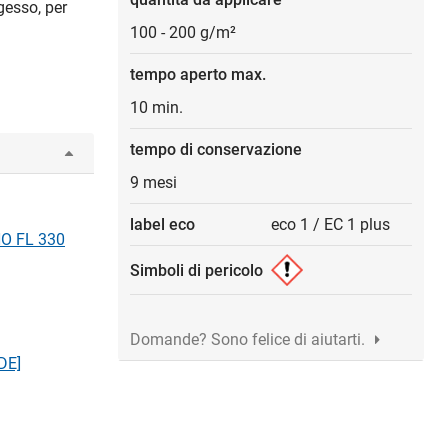
 gesso, per
100
-
200 g/m²
tempo aperto max.
10 min.
tempo di conservazione
9 mesi
label eco
eco 1
/
EC 1 plus
NO FL 330
Simboli di pericolo
Domande? Sono felice di aiutarti.
DE]