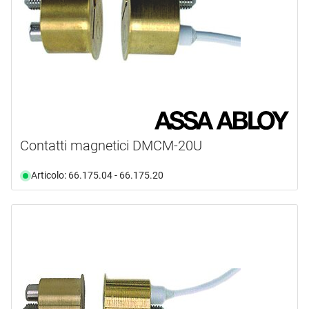
37.0 mm
(1)
opaco
(4)
44.0 mm
(1)
zincata
(1)
71.0 mm
(1)
Contatti magnetici DMCM-20U
Articolo: 66.175.04 - 66.175.20