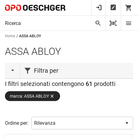
Home
ASSA ABLOY
ASSA ABLOY
Filtra per
I filtri selezionati contengono
61
prodotti
azione
marca: ASSA ABLOY
Novità
(3)
tipo prodotto
Ordine per:
Alimentatore
(2)
Barra
(3)