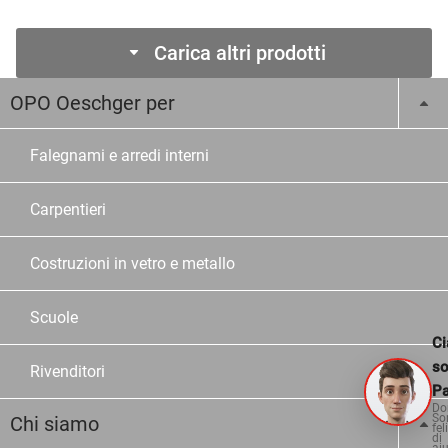
Carica altri prodotti
OPO Oeschger per
Falegnami e arredi interni
Carpentieri
Costruzioni in vetro e metallo
Scuole
Ci
s
Rivenditori
Pa
Do
So
Chi siamo
fel
di