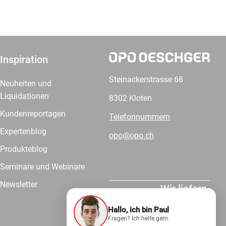
Inspiration
Steinackerstrasse 68
Neuheiten und
Liquidationen
8302 Kloten
Kundenreportagen
Telefonnummern
Expertenblog
opo@opo.ch
Produkteblog
Seminare und Webinare
Newsletter
Wir liefern.
Hallo, ich bin Paul
Fragen? Ich helfe gern.