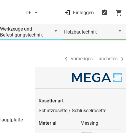
DE
Einloggen
vorheriges
nächstes
Werkzeuge und
Holzbautechnik
Befestigungstechnik
vorheriges
nächstes
Rosettenart
Schutzrosette
/
Schlüsselrosette
Hauptplatte
Material
Messing