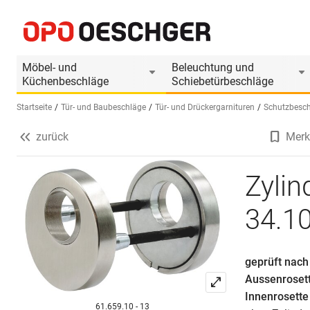
Zylinderschutzrosetten MEGA 34.101
Produktinformationen
Passendes Zubehör
Möbel- und
Beleuchtung und
Küchenbeschläge
Schiebetürbeschläge
Startseite
Tür- und Baubeschläge
Tür- und Drückergarnituren
Schutzbesc
zurück
Merk
Sprache wählen (DE)
Zyli
34.1
geprüft nach
Aussenroset
Innenrosette
61.659.10 - 13