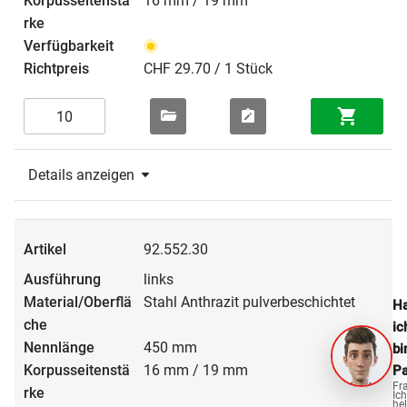
16 mm / 19 mm
CHF 29.70 / 1 Stück
Details anzeigen
92.552.30
links
Stahl Anthrazit pulverbeschichtet
Ha
ic
450 mm
bi
16 mm / 19 mm
Pa
Fr
Ich
hel