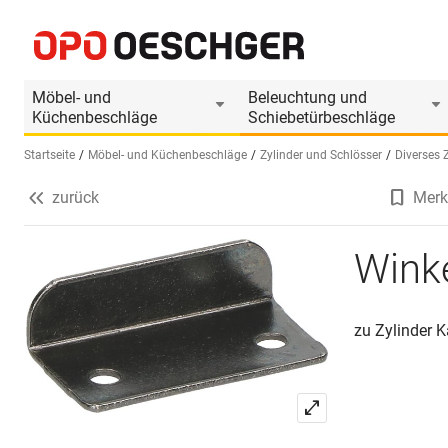
Winkelschliessblech
Produktinformationen
Produkt ist Zubehör
Möbel- und
Beleuchtung und
Küchenbeschläge
Schiebetürbeschläge
Startseite
Möbel- und Küchenbeschläge
Zylinder und Schlösser
Diverses 
zurück
Merk
Sprache wählen (DE)
Winke
zu Zylinder 