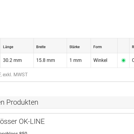
Länge
Breite
Stärke
Form
R
30.2 mm
15.8 mm
1 mm
Winkel
F, exkl. MWST
en Produkten
lösser OK-LINE
enschloss 850