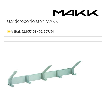
2
(1)
kg
3
(1)
Ab Lager verfügbar
(29)
5
(1)
Auf Anfrage
(17)
Garderobenleisten MAKK
Auswählen
Nicht an Lager
(152)
Artikel: 52.857.51 - 52.857.54