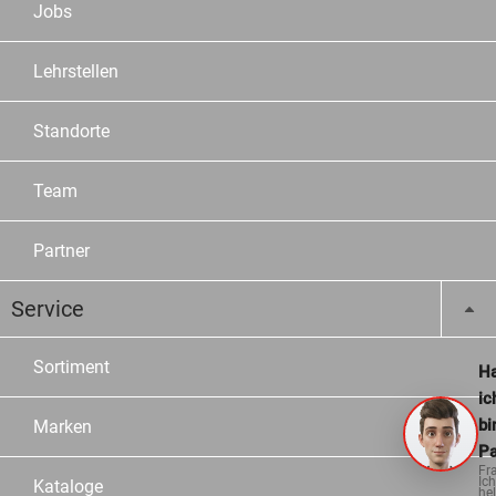
Jobs
Lehrstellen
Standorte
Team
Partner
Service
Sortiment
Ha
ic
bi
Marken
Pa
Fr
Ich
Kataloge
hel