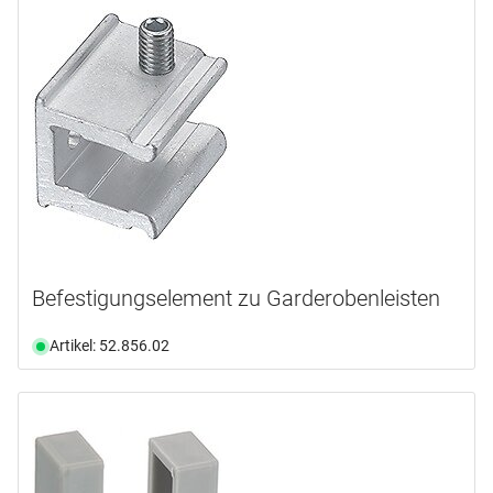
HAGER
(10)
HERMETA
(2)
HEWI
(2)
INTERSTEEL
(2)
MAKK
(10)
mehr anzeigen ...
Produktart
Abdeckung
(1)
Befestigungselement zu Garderobenleisten
Ablage
(7)
Bank
(2)
Artikel: 52.856.02
Garderobe
(136)
Haken
(56)
Hakenleiste
(2)
mehr anzeigen ...