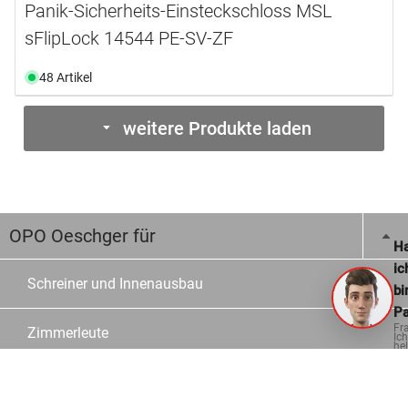
Panik-Sicherheits-Einsteckschloss MSL
sFlipLock 14544 PE-SV-ZF
48 Artikel
weitere Produkte laden
OPO Oeschger für
Ha
ic
Schreiner und Innenausbau
bi
Pa
Fr
Zimmerleute
Ich
hel
ge
Glas- und Metallbauer