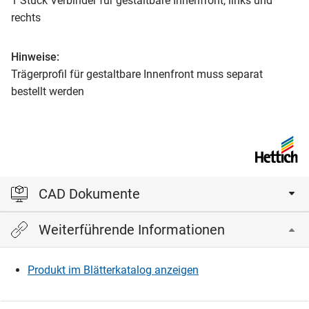
1 Stück Verbinder für gestaltbare Innenfront, links und
rechts
Hinweise:
Trägerprofil für gestaltbare Innenfront muss separat
bestellt werden
CAD Dokumente
Weiterführende Informationen
Bitte einloggen, um die CAD‑Dateien anzeigen und
herunterladen zu können.
Produkt im Blätterkatalog anzeigen
Einloggen