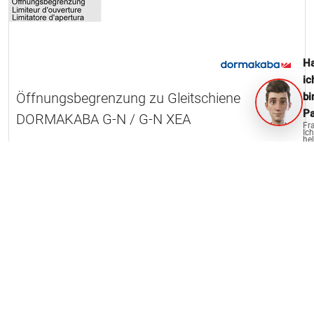
Ha
ic
Öffnungsbegrenzung zu Gleitschiene
bi
Pa
DORMAKABA G-N / G-N XEA
Fr
Ich
hel
ge
1 Artikel