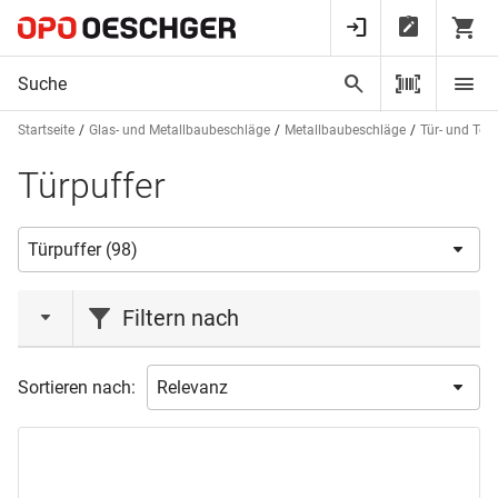
Startseite
Glas- und Metallbaubeschläge
Metallbaubeschläge
Tür- und Tor
Türpuffer
Filtern nach
Aktionen
Sortieren nach:
Liquidation
(2)
Marke