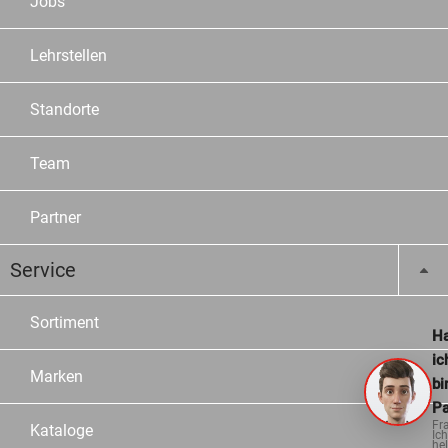
Jobs
Lehrstellen
Standorte
Team
Partner
Service
Sortiment
Ha
ic
Marken
bi
Pa
Fr
Kataloge
Ich
hel