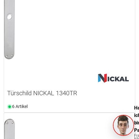
Türschild NICKAL 1340TR
6 Artikel
Ha
ic
bi
Pa
Fr
Ich