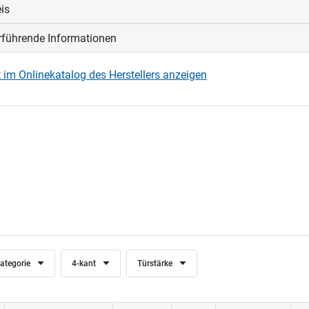
is
t 4-kant 9 mm - einsetzbar als Fluchtweg-Türdrücker nach EN 1
rführende Informationen
bene Türstärke basiert in Kombination mit 2 mm dicken Schilde
 im Onlinekatalog des Herstellers anzeigen
ategorie
4-kant
Türstärke