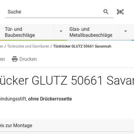
Produkt ist Zubehör von
Tür- und
Glas- und
Baubeschläge
Metallbaubeschläge
en
Türdrücker und Garnituren
Türdrücker GLUTZ 50661 Savannah
en
Drucken
rücker GLUTZ 50661 Sava
indungsstift,
ohne Drückerrosette
is zur Montage