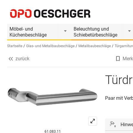
Türdrücker GLUTZ 50661 Savannah
Produktinformationen
Passendes Zubehör
Möbel- und
Beleuchtung und
Küchenbeschläge
Schiebetürbeschläge
Startseite
Glas- und Metallbaubeschläge
Metallbaubeschläge
Türgarnitur
zurück
Merk
Sprache wählen (DE)
Türd
Paar mit Verb
Hinwe
61.083.11