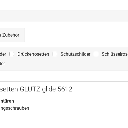
s Zubehör
der
Drückerrosetten
Schutzschilder
Schlüsselros
der
setten GLUTZ glide 5612
entüren
ungsschrauben