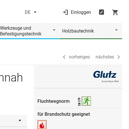
DE
Einloggen
vorheriges
nächstes
Werkzeuge und
Holzbautechnik
Befestigungstechnik
vorheriges
nächstes
nnah
Fluchtwegnorm
für Brandschutz geeignet