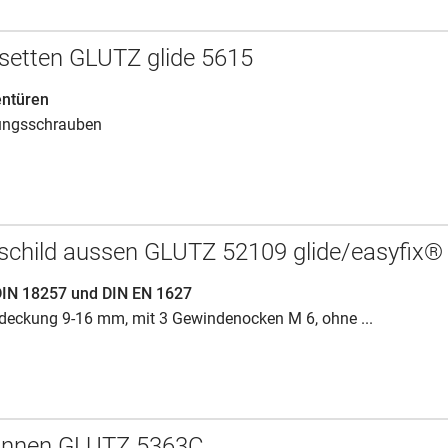
setten GLUTZ glide 5615
entüren
ungsschrauben
schild aussen GLUTZ 52109 glide/easyfix®
DIN 18257 und DIN EN 1627
bdeckung 9-16 mm, mit 3 Gewindenocken M 6, ohne ...
 innen GLUTZ 5363C