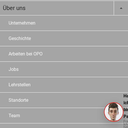
Über uns
Unternehmen
Geschichte
Arbeiten bei OPO
Jobs
Lehrstellen
Ha
Standorte
ic
bi
Team
Pa
Fr
Ich
hel