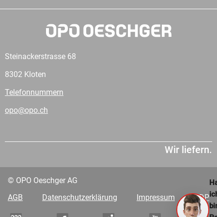
Steinackerstrasse 68
8302 Kloten
Telefonnummern
opo@opo.ch
Wir liefern.
© OPO Oeschger AG
Ha
ic
AGB
Datenschutzerklärung
Impressum
VDP
bi