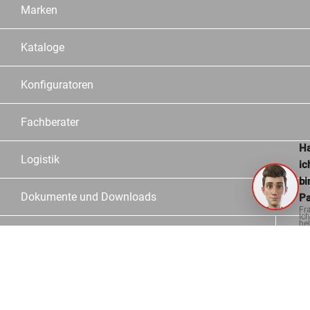
Marken
Kataloge
Konfiguratoren
Fachberater
Ha
Logistik
ic
bi
Dokumente und Downloads
Pa
Fr
Ich
hel
Informationen
ge
Kontakt
Häufige Fragen