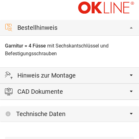
Bestellhinweis
Garnitur = 4 Füsse
mit Sechskantschlüssel und
Befestigungsschrauben
Hinweis zur Montage
CAD Dokumente
Die Säulen werden auf die Befestigungsplatten
aufgeschoben und mittels Sechskantschlüssel verspannt.
Bitte einloggen, um die CAD‑Dateien anzeigen und
Technische Daten
herunterladen zu können.